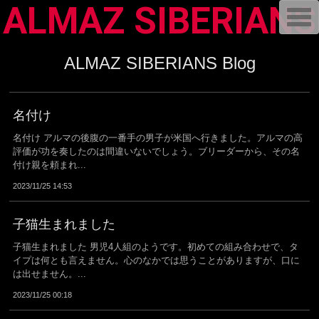
ALMAZ SIBERIANS
T
o
g
g
l
ALMAZ SIBERIANS Blog
e
n
a
v
i
名付け
g
a
名付け アルマの後腹の一番手の男子が米国へ行きました。アルマの高
t
評価が功を奏したのは間違いないでしょう。ブリーダーから、その名
i
o
付け親を頼まれ...
n
2023/11/25 14:53
子猫生まれました
子猫生まれました 男児4人組のようです。初めての組み合わせで、タ
イプは何とも言えません。心のなかでは思うことがありますが、口に
は出せません。...
2023/11/25 00:18